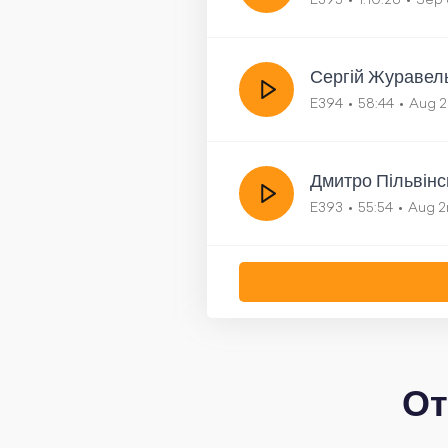
E395
1:10:26
Sep 
Сергій Журавель
E394
58:44
Aug 2
Дмитро Пільвінс
E393
55:54
Aug 2
От