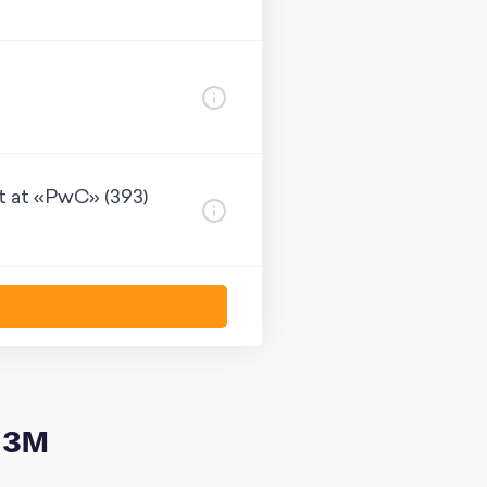
t at «PwC» (393)
изм