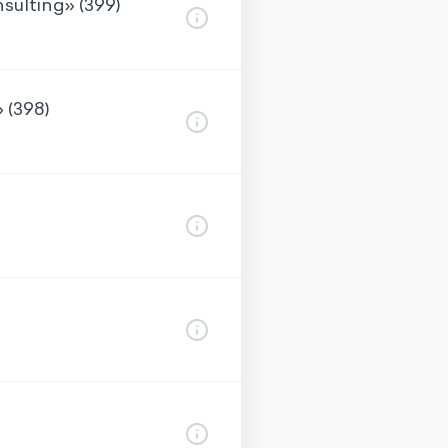
sulting» (399)
 (398)