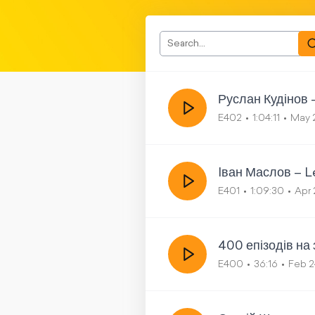
Руслан Кудінов 
E402
1:04:11
May 
Iван Маслов – L
E401
1:09:30
Apr 
400 епізодів на 
E400
36:16
Feb 2