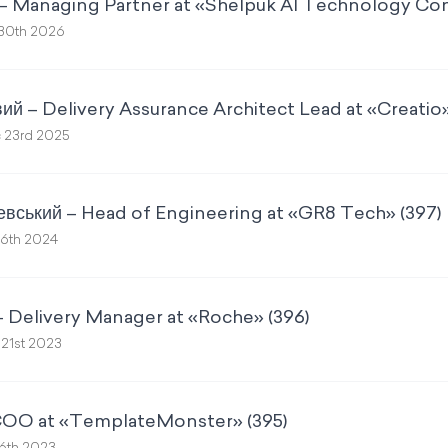
– Managing Partner at «Shelpuk AI Technology Con
30th 2026
ий – Delivery Assurance Architect Lead at «Creatio»
 23rd 2025
вський – Head of Engineering at «GR8 Tech» (397)
16th 2024
 Delivery Manager at «Roche» (396)
21st 2023
 COO at «TemplateMonster» (395)