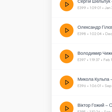
Сергій Шельпук 
E399
1:09:01
Jan 
Олександр Гілєв
E398
1:02:04
Dec
Володимир Чиже
E397
1:19:37
Feb 
Микола Кульпа –
E396
1:06:01
Sep 
Віктор Гожий –