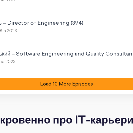
6th 2023
 – Director of Engineering (394)
8th 2023
ький – Software Engineering and Quality Consultan
nd 2023
Load
10
More Episode
s
кровенно про IT-карьер